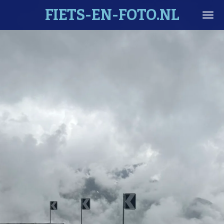
FIETS-EN-FOTO.NL
Ga
direct
naar
de
hoofdinhoud